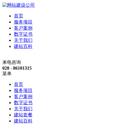
首页
服务项目
客户案例
数字证书
关于我们
建站百科
来电咨询
028 - 86101315
菜单
首页
服务项目
客户案例
数字证书
关于我们
建站套餐
建站百科