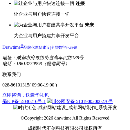
连接
让企业与用户快速连接一切
未来
为企业与用户搭建共享开发平台
®
Drawtime
品牌化网站建设|全网数字化营销
地址：成都市府青路街道高车四路188号
电话：18613239998（微信同号）
联系我们
028-86101315
( 09:00-19:00 )
立即咨询，送豪华礼包
蜀ICP备14030216号-1
川公网安备 51019002000270号
©Copyright 2026 drawtime All Rights Reserved
成都时代汇创科技有限公司版权所有