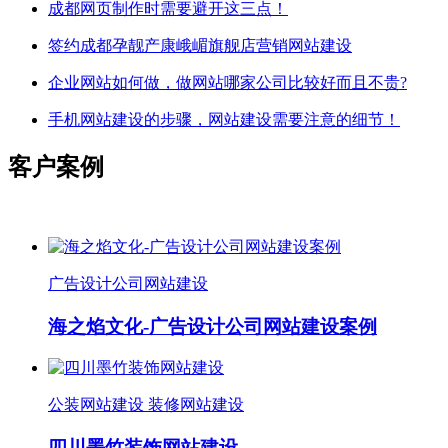
成都网页制作时需要避开这三点！
签约成都孕靓产康峨嵋旗舰店营销网站建设
企业网站如何做，做网站哪家公司比较好而且不贵?
手机网站建设的步骤，网站建设需要注意的细节！
客户案例
广告设计公司网站建设
海之焰文化-广告设计公司网站建设案例
公装网站建设 装修网站建设
四川墨竹装饰网站建设