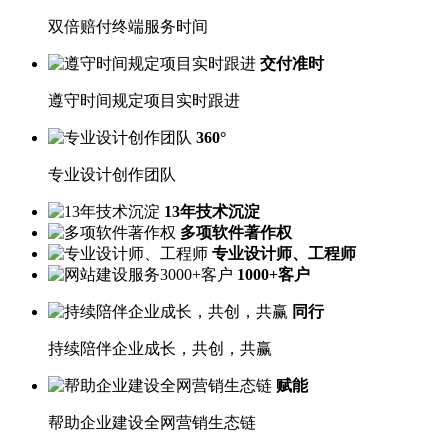
双倍赔付终端服务时间
交付准时
遵守时间规定项目实时跟进
360°
专业设计创作团队
13年技术沉淀
多项软件著作权
专业设计师、工程师
1000+客户
同行
持续陪伴企业成长，共创，共赢
赋能
帮助企业建设全网营销生态链