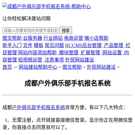
让你轻松解决建站问题
搜索
图文帮助
云服务器
行业网站
电商运营
微小店帮助
新手入门
文件
模板
常见问题
HCCMS后台管理
产品管理
栏
目管理
网站内容添加帮助
模块管理
扩展管理
网站设置
内
容管理
短视频运营
注意事项
外贸网站建设
首页
->
网站建站帮助中心
>
图文帮助
>
外贸网站建设
>
成都户外俱乐部手机报名系统
成都
户外俱乐部手机报名系统
非常方便，有以下几大特点：
1、无需注册，点开链接直接微信登录。显示你正在用微信登
录，你直接点击同意就可以了。