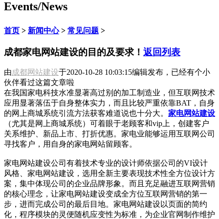
Events/News
首页
>
新闻中心
>
常见问题
>
成都家电网站建设的目的及要求！
返回列表
由
成都网站建设
于
2020-10-28 10:03:15
编辑发布，已经有
个小
伙伴看过这篇文章啦
在我国家电科技水准显著高过别的加工制造业，但互联网技术
应用显著落伍于自身整体实力，而且比较严重依靠BAT，自身
的网上商城系统引流方法获客难道说也十分大。
家电网站建设
（尤其是网上商城系统）可着眼于老顾客和vip上，创建客户
关系维护、新品上市、打折优惠。家电业能够运用互联网公司
寻找客户，用自身的家电网站留顾客。
家电网站建设公司有着技术专业的设计师依据公司的VI设计
风格、家电网站建设，选用全新主要表现技术性全方位设计方
案，集中体现公司的企业品牌形象。而且充足融进互联网营销
的核心理念，让家电网站建设变成全方位互联网营销的第一
步，进而完成公司的最后目地。家电网站建设以页面的简约
化，程序模块的灵便随机应变性为标准，为企业官网制作维护