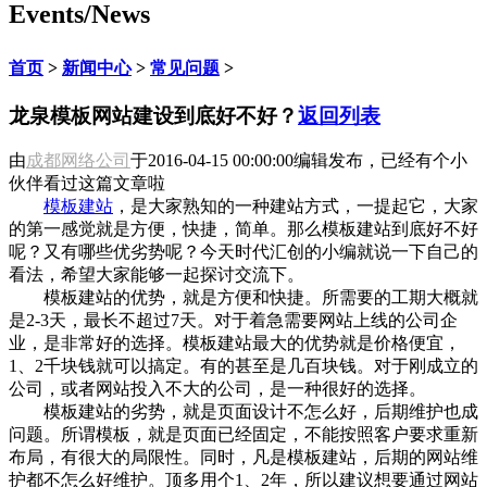
Events/News
首页
>
新闻中心
>
常见问题
>
龙泉模板网站建设到底好不好？
返回列表
由
成都网络公司
于
2016-04-15 00:00:00
编辑发布，已经有
个小
伙伴看过这篇文章啦
模板建站
，是大家熟知的一种建站方式，一提起它，大家
的第一感觉就是方便，快捷，简单。那么模板建站到底好不好
呢？又有哪些优劣势呢？今天时代汇创的小编就说一下自己的
看法，希望大家能够一起探讨交流下。
模板建站的优势，就是方便和快捷。所需要的工期大概就
是2-3天，最长不超过7天。对于着急需要网站上线的公司企
业，是非常好的选择。模板建站最大的优势就是价格便宜，
1、2千块钱就可以搞定。有的甚至是几百块钱。对于刚成立的
公司，或者网站投入不大的公司，是一种很好的选择。
模板建站的劣势，就是页面设计不怎么好，后期维护也成
问题。所谓模板，就是页面已经固定，不能按照客户要求重新
布局，有很大的局限性。同时，凡是模板建站，后期的网站维
护都不怎么好维护。顶多用个1、2年，所以建议想要通过网站