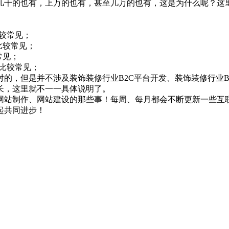
几千的也有，上万的也有，甚至几万的也有，这是为什么呢？这
比较常见；
元比较常见；
常见；
元比较常见；
的，但是并不涉及装饰装修行业B2C平台开发、装饰装修行业B
长，这里就不一一具体说明了。
网站制作、网站建设的那些事！每周、每月都会不断更新一些互
起共同进步！