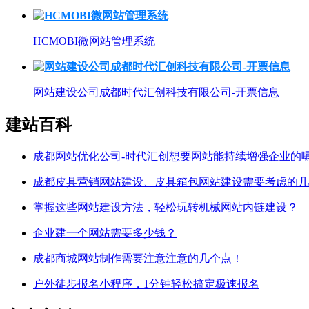
HCMOBI微网站管理系统
网站建设公司成都时代汇创科技有限公司-开票信息
建站百科
成都网站优化公司-时代汇创想要网站能持续增强企业的
成都皮具营销网站建设、皮具箱包网站建设需要考虑的几
掌握这些网站建设方法，轻松玩转机械网站内链建设？
企业建一个网站需要多少钱？
成都商城网站制作需要注意注意的几个点！
户外徒步报名小程序，1分钟轻松搞定极速报名