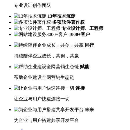
专业设计创作团队
13年技术沉淀
多项软件著作权
专业设计师、工程师
1000+客户
同行
持续陪伴企业成长，共创，共赢
赋能
帮助企业建设全网营销生态链
连接
让企业与用户快速连接一切
未来
为企业与用户搭建共享开发平台