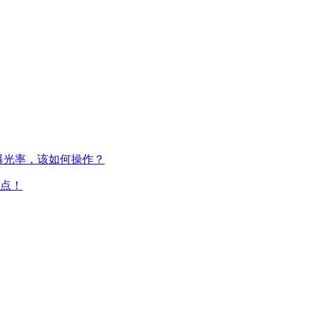
曝光率，该如何操作？
点！